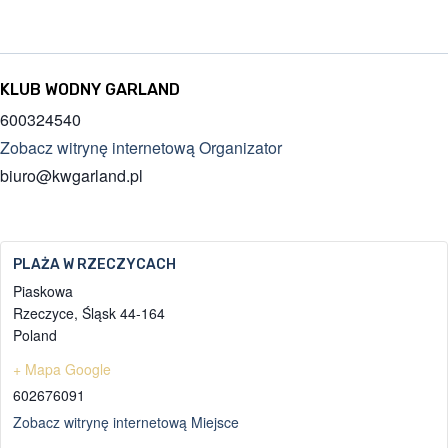
KLUB WODNY GARLAND
600324540
Zobacz witrynę internetową Organizator
biuro@kwgarland.pl
PLAŻA W RZECZYCACH
Piaskowa
Rzeczyce
,
Śląsk
44-164
Poland
+ Mapa Google
602676091
Zobacz witrynę internetową Miejsce