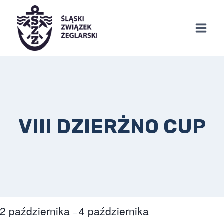
Przejdź
do
treści
VIII DZIERŻNO CUP
2 października
4 października
–