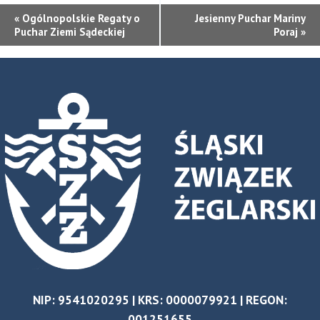
WYDARZENIE
«
Ogólnopolskie Regaty o
Jesienny Puchar Mariny
Puchar Ziemi Sądeckiej
Poraj
»
NAWIGACJA
NIP: 9541020295 | KRS: 0000079921 | REGON:
001251655