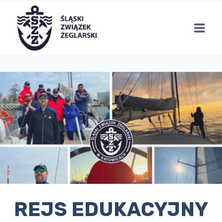
Przejdź
do
treści
REJS EDUKACYJNY